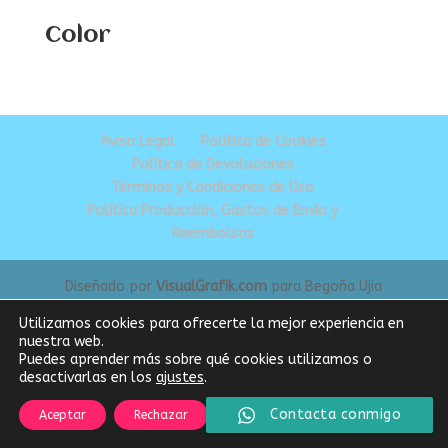
Color
Aviso Legal
Política de Cookies
Política de Devoluciones
Términos y Condiciones de Uso
Política Producción, Gastos de Envío y
Reembolsos
Diseñado por
VisualGrafik.com
para Begoña Ujia
Utilizamos cookies para ofrecerte la mejor experiencia en
nuestra web.
Puedes aprender más sobre qué cookies utilizamos o
desactivarlas en los
ajustes
.
Cerrar el banner de
Contacta conmigo
Aceptar
Rechazar
Ajustes